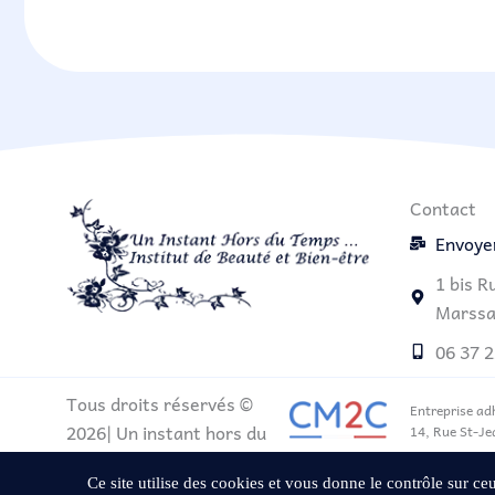
Contact
Envoye
1 bis R
Marssa
06 37 2
Tous droits réservés ©
Entreprise ad
2026| Un instant hors du
14, Rue St-Je
temps
Ce site utilise des cookies et vous donne le contrôle sur c
Site réalisé par
WebLoire42