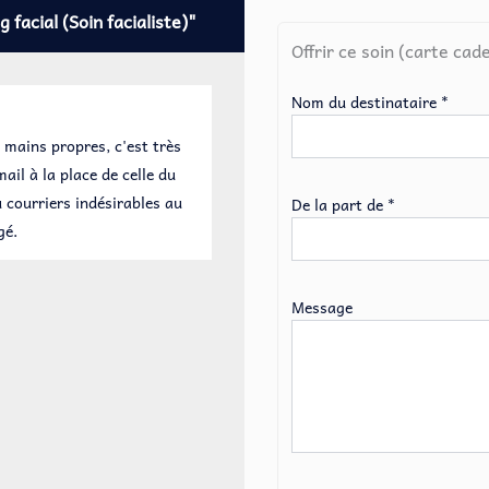
quantité
 facial (Soin facialiste)"
de
Offrir ce soin (carte cad
Le
stretching
facial
Nom du destinataire *
(Soin
facialiste)
n mains propres, c'est très
ail à la place de celle du
 courriers indésirables au
De la part de *
gé.
Message