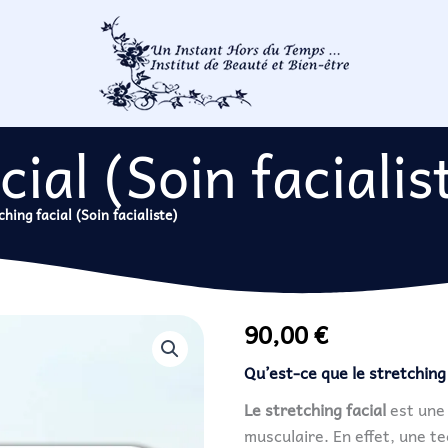
cial (Soin facialis
ching facial (Soin facialiste)
90,00
€
Qu’est-ce que le stretching 
Le stretching facial
est une 
musculaire. En effet, une t