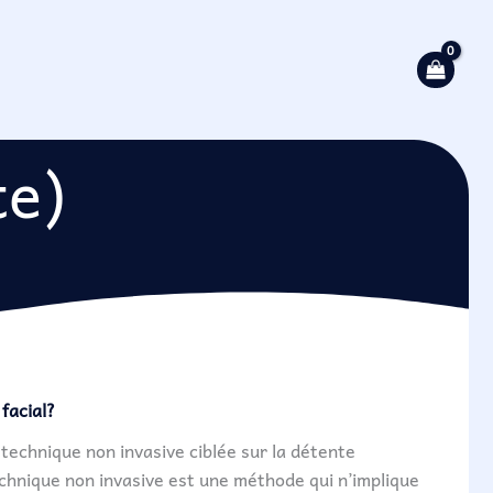
te)
facial?
technique non invasive ciblée sur la détente
echnique non invasive est une méthode qui n’implique