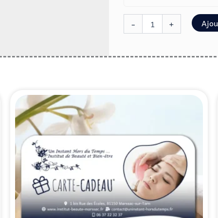
Ajou
-
+