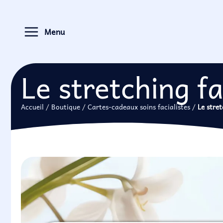
Aller
Panneau de gestion des cookies
au
Menu
contenu
Le stretching fa
Accueil
/
Boutique
/
Cartes-cadeaux soins facialistes
/
Le stret