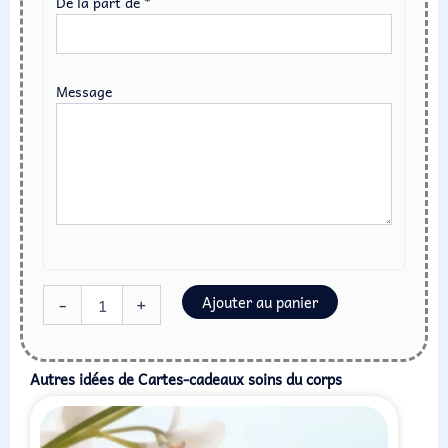
De la part de *
spécifique)
Message
Ajouter au panier
-
+
Autres idées de
Cartes-cadeaux soins du corps