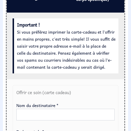
Important !
Si vous préférez imprimer la carte-cadeau et l'offrir
en mains propres, c'est très simple! Il vous suffit de
saisir votre propre adresse e-mail à la place de
celle du destinataire. Pensez également à vérifier
vos spams ou courriers indésirables au cas où l’e-
mail contenant la carte-cadeau y serait dirigé.
quantité
de
Offrir ce soin (carte cadeau)
Soin
aux
pierres
Nom du destinataire *
chaudes
(Soin
du
corps